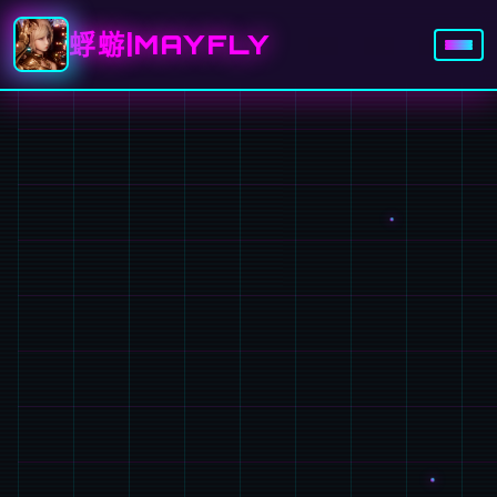
蜉蝣|MAYFLY